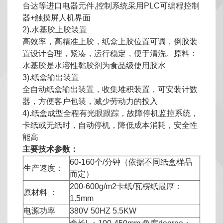
台达等进口电器元件,控制系统采用PLC可编程控制
器+触摸屏人机界面
2).水基胶上胶装置
高效率，高精准上胶，纸盒上胶位置可调，倒胶装
置设计合理，紧凑，运行稳定，便于清洗。原料：
水基胶是水溶性黏胶剂为食品级使用胶水
3).纸盒输出装置
全自动纸盒输出装置，收集堆积装置，可安装计数
器，方便客户包装，减少劳动力的投入
4).纸盒成型全程有光眼跟踪，故障停机监控系统，
卡纸或无纸时，自动停机，降低成本消耗，安全性
能高
主要技术参数：
60-160个/分钟（依据不同纸盒样品
生产速度：
而定）
200-600g/m2卡纸/瓦楞纸最厚：
原材料 ：
1.5mm
电源功率
380V 50HZ 5.5KW