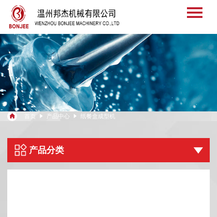

首页

产品中心

纸餐盒成型机
产品分类
