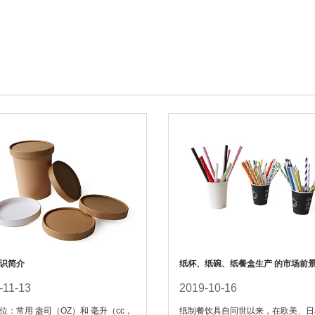
识简介
纸杯、纸碗、纸餐盒生产 的市场前
-11-13
2019-10-16
位：常用 盎司（OZ）和 毫升（cc，
纸制餐饮具自问世以来，在欧美、日